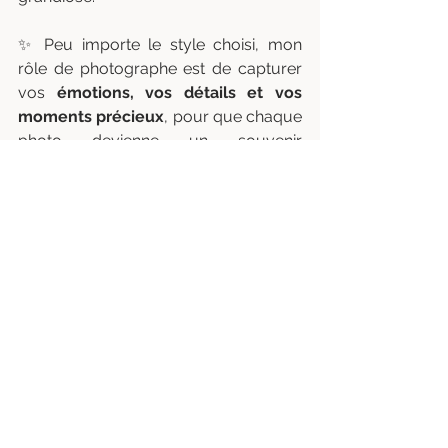
✨ Peu importe le style choisi, mon 
rôle de photographe est de capturer 
vos 
émotions, vos détails et vos 
moments précieux
, pour que chaque 
photo devienne un souvenir 
intemporel de votre journée unique.
Unions
Voir tout
Posts récents