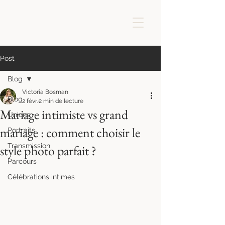
Post
Blog
Victoria Bosman
Blog
2 févr.
2 min de lecture
Mariage intimiste vs grand
Unions
mariage : comment choisir le
Portraits
Transmission
style photo parfait ?
Parcours
Célébrations intimes