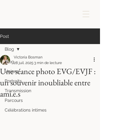
Post
Blog
Victoria Bosman
Blog
28 juil. 2025
3 min de lecture
Une séance photo EVG/EVJF :
Unions
un souvenir inoubliable entre
Portraits
Transmission
ami.e.s
Parcours
Célébrations intimes