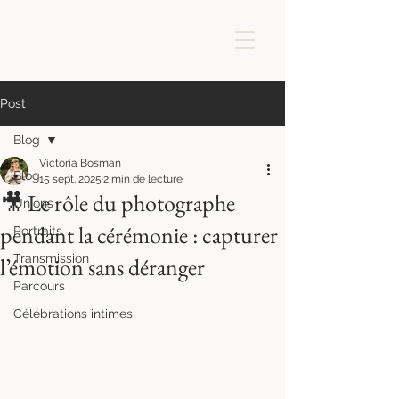
Post
Blog
Victoria Bosman
Blog
15 sept. 2025
2 min de lecture
🎥 Le rôle du photographe
Unions
pendant la cérémonie : capturer
Portraits
Transmission
l’émotion sans déranger
Parcours
Célébrations intimes