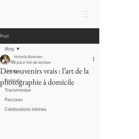
Post
Blog
Victoria Bosman
Blog
6 juil.
2 min de lecture
Des souvenirs vrais : l’art de la
Unions
photographie à domicile
Portraits
Transmission
Parcours
Célébrations intimes